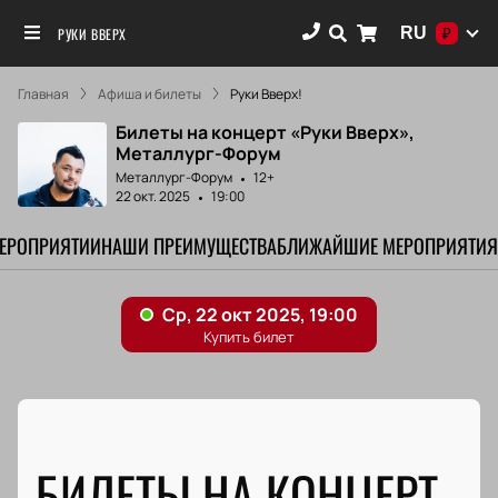
RU
РУКИ ВВЕРХ
₽
Главная
Афиша и билеты
Руки Вверх!
Билеты на концерт «Руки Вверх»,
Металлург-Форум
Металлург-Форум
12+
22 окт. 2025
19:00
МЕРОПРИЯТИИ
НАШИ ПРЕИМУЩЕСТВА
БЛИЖАЙШИЕ МЕРОПРИЯТИЯ
БИЛЕТЫ НА КОНЦЕРТ