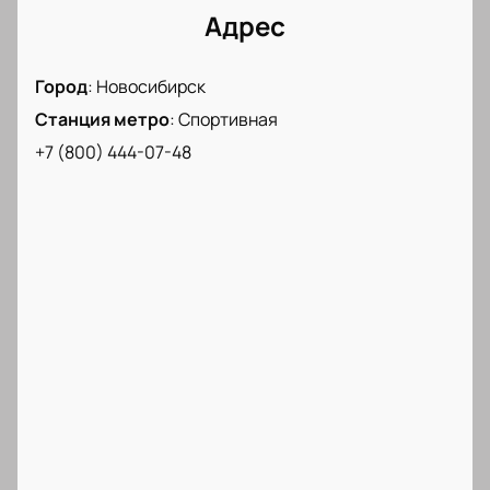
с коллективом «Руки Вверх!». Этот вечер
Адрес
останется в памяти каждого поклонника их
творчества.
Город
:
Новосибирск
Станция метро
:
Спортивная
+7 (800) 444-07-48