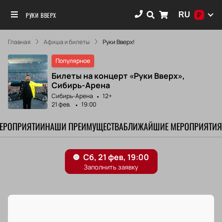
RU
РУКИ ВВЕРХ
₽
Главная
Афиша и билеты
Руки Вверх!
Популярное
Билеты на концерт «Руки Вверх»,
Сибирь-Арена
Сибирь-Арена
12+
21 фев.
19:00
МЕРОПРИЯТИИ
НАШИ ПРЕИМУЩЕСТВА
БЛИЖАЙШИЕ МЕРОПРИЯТИЯ