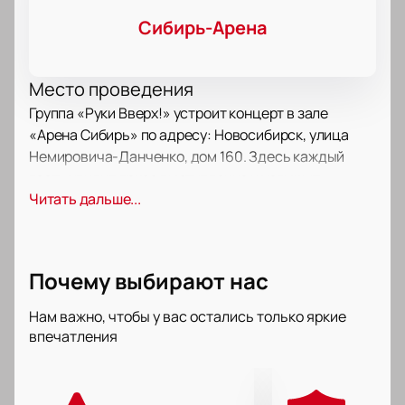
Сибирь-Арена
Место проведения
Группа «Руки Вверх!» устроит концерт в зале
«Арена Сибирь» по адресу: Новосибирск, улица
Немировича-Данченко, дом 160. Здесь каждый
гость увидит яркое выступление и услышит
Читать дальше...
любимые мелодии в отличном качестве.
О концерте
«Руки Вверх!» давно стали символом российской
поп-музыки. Их композиции радуют слушателей
Почему выбирают нас
разных возрастов и собирают полные залы по всей
стране. На этом вечере прозвучат как свежие
Нам важно, чтобы у вас остались только яркие
треки, так и уже знакомые всем песни.
впечатления
Организаторы подготовили насыщенную
программу, чтобы каждый почувствовал атмосферу
настоящего праздника.