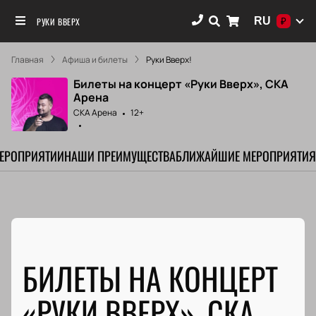
RU
РУКИ ВВЕРХ
₽
Главная
Афиша и билеты
Руки Вверх!
Билеты на концерт «Руки Вверх», СКА
Арена
СКА Арена
12+
МЕРОПРИЯТИИ
НАШИ ПРЕИМУЩЕСТВА
БЛИЖАЙШИЕ МЕРОПРИЯТИЯ
БИЛЕТЫ НА КОНЦЕРТ
«РУКИ ВВЕРХ», СКА