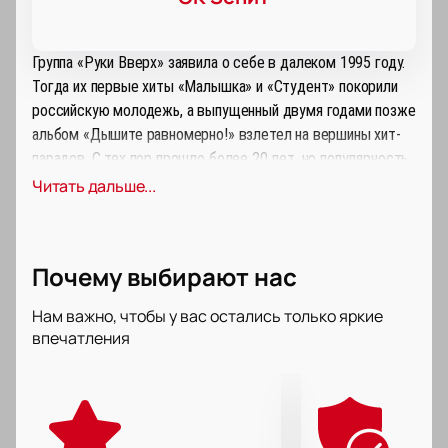
Группа «Руки Вверх» заявила о себе в далеком 1995 году.
Тогда их первые хиты «Малышка» и «Студент» покорили
российскую молодежь, а выпущенный двумя годами позже
альбом «Дышите равномерно!» взлетел на вершины хит-
парадов. С тех пор прошло более 20 лет, но популярность
группы не угасает и по сей день. Их песни помнят и любят
Читать дальше...
по всей России и даже в странах Европы.
Новая программа, неизменные хиты, уникальные световые
Почему выбирают нас
и видео инсталляции, специальные звездные гости
концерта - все это на большом концерте в Ноябрьске, 15
Нам важно, чтобы у вас остались только яркие
ноября!
впечатления