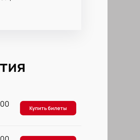
тия
600
Купить билеты
600