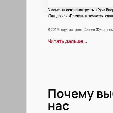
С момента основания группы «Руки Ввер
«Танцы» или «Плачешь в темноте», снов
В 2019 году гастроли Сергея Жукова вм
Новокузнецк. Концерт состоится в 19:0
Читать дальше...
открывается хороший вид на сцену, а з
Купить официальные билеты на концерт 
Наш менеджер перезвонит вам в ближай
курьеру при доставке.
Почему в
нас