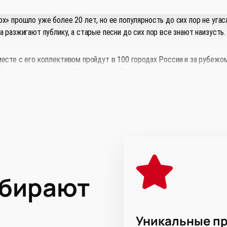
х» прошло уже более 20 лет, но ее популярность до сих пор не уга
а разжигают публику, а старые песни до сих пор все знают наизусть.
есте с его коллективом пройдут в 100 городах России и за рубежом
0, на Арене Кузнецких Металлургов. Вместительность арены — около
рители не мешают друг другу. Также в здании работает ресторан на 
«Руки Вверх» можно на нашем сайте уже сейчас. Для этого оставьте
шее время для уточнения деталей и подтверждения заказа. Оплати
ыбирают
Уникальные п