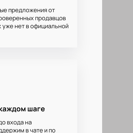
ые предложения от
проверенных продавцов
х уже нет в официальной
каждом шаге
до входа на
держим в чате и по