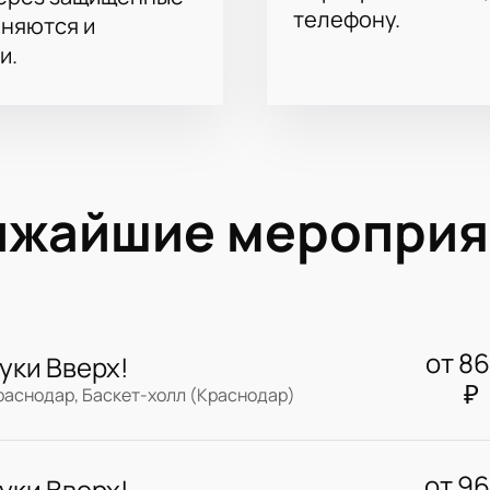
телефону.
аняются и
и.
ижайшие мероприя
от
8
уки Вверх!
₽
раснодар, Баскет-холл (Краснодар)
от
9
уки Вверх!