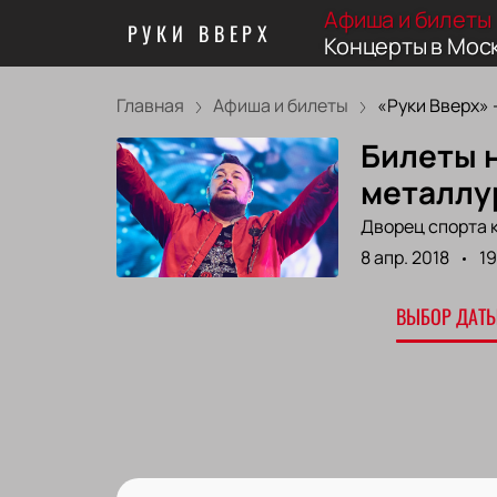
Афиша и билеты
РУКИ ВВЕРХ
Концерты в Мос
Главная
Афиша и билеты
«Руки Вверх» - 
Билеты н
металлу
Дворец спорта 
8 апр. 2018
19
ВЫБОР ДАТЫ