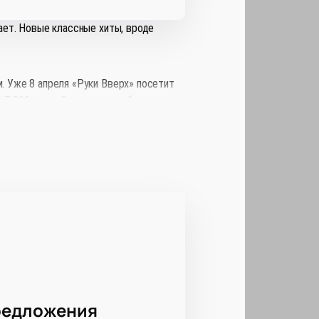
сает. Новые классные хиты, вроде
. Уже 8 апреля «Руки Вверх» посетит
 7 000 мест. С высоких трибун
сорок человек.
 заявку, заполнив краткую веб-форму.
ть билеты можно картой или наличными
редложения