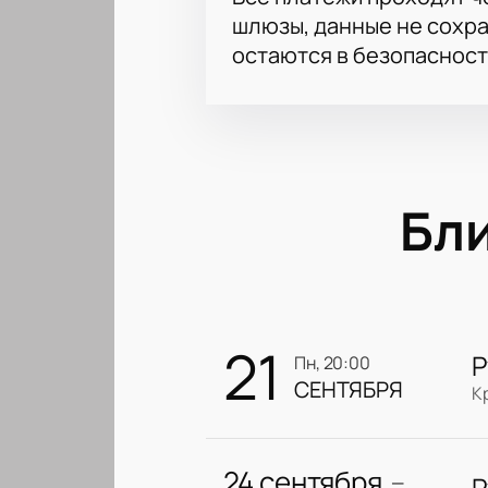
шлюзы, данные не сохр
остаются в безопасност
Бл
21
Р
пн, 20:00
СЕНТЯБРЯ
К
24 сентября
Р
—