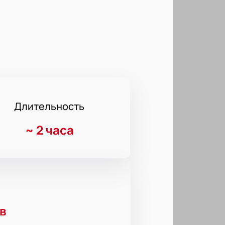
Длительность
~
2 часа
в