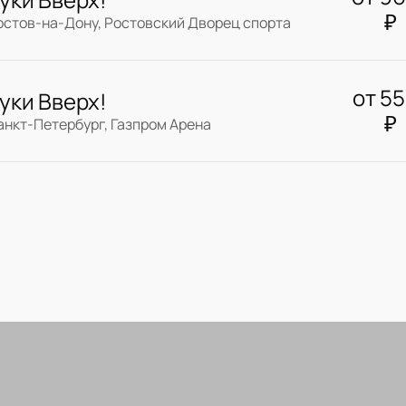
₽
остов-на-Дону, Ростовский Дворец спорта
от
5
уки Вверх!
₽
анкт-Петербург, Газпром Арена