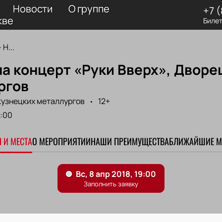
Новости
О группе
+7 
кве
Билет
Н...
а концерт «Руки Вверх», Дворе
ргов
кузнецких металлургов
12+
:00
 И МЕСТА
О МЕРОПРИЯТИИ
НАШИ ПРЕИМУЩЕСТВА
БЛИЖАЙШИЕ М