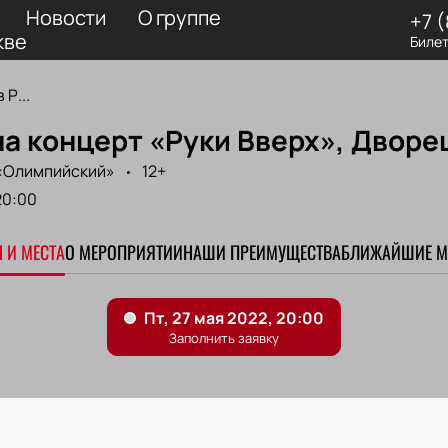
Новости
О группе
+7 
кве
Билет
 Р...
на концерт «Руки Вверх», Двор
«Олимпийский»
12+
20:00
 И МЕСТА
О МЕРОПРИЯТИИ
НАШИ ПРЕИМУЩЕСТВА
БЛИЖАЙШИЕ М