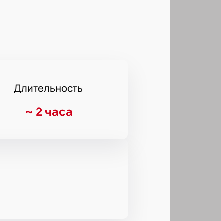
Длительность
~
2 часа