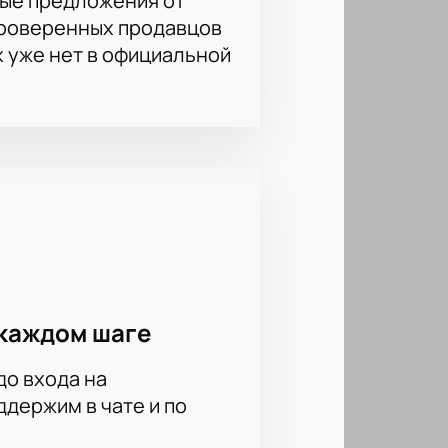
ые предложения от
проверенных продавцов
х уже нет в официальной
каждом шаге
до входа на
держим в чате и по