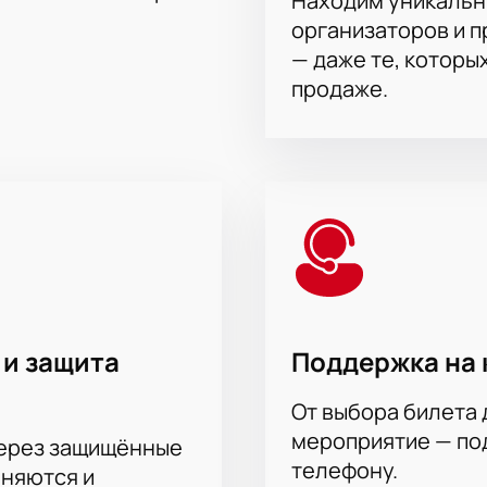
Находим уникальн
организаторов и 
— даже те, которы
продаже.
 и защита
Поддержка на 
От выбора билета 
мероприятие — под
через защищённые
телефону.
аняются и