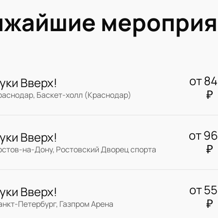
ижайшие мероприя
от
8
уки Вверх!
₽
раснодар, Баскет-холл (Краснодар)
от
9
уки Вверх!
₽
остов-на-Дону, Ростовский Дворец спорта
от
5
уки Вверх!
₽
анкт-Петербург, Газпром Арена