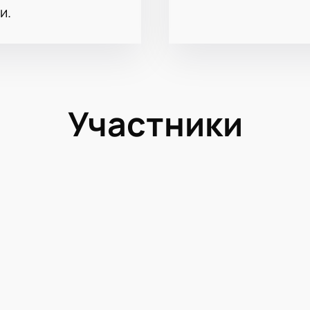
и.
Участники