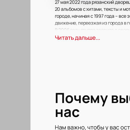
27 мая 2022 года рязанский дворе
20 альбомов с хитами, тексты и м
городе, начиная с 1997 года – вс
движение, переезжая из города в 
В 2006 году группа заявила о свое
танцевальной музыки хотят миллион
Читать дальше...
оставаться самими собой и заража
В этот вечер музыканты не только 
впечатления от концерта. Пригото
губы», «Ай-яй-яй», «Назови его как
Спешите купить билеты на концерт
Почему в
нас
Нам важно, чтобы у вас ос