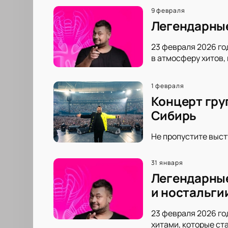
9 февраля
Легендарные
23 февраля 2026 го
в атмосферу хитов,
1 февраля
Концерт гру
Сибирь
Не пропустите выст
31 января
Легендарные 
и ностальги
23 февраля 2026 го
хитами, которые ст