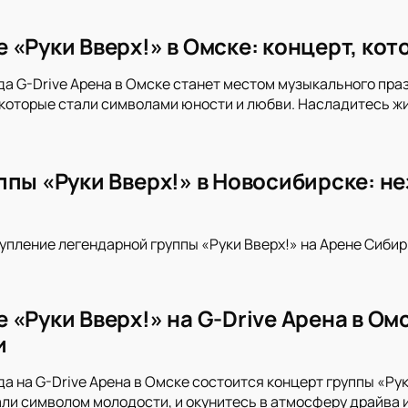
 «Руки Вверх!» в Омске: концерт, ко
да G-Drive Арена в Омске станет местом музыкального праз
 которые стали символами юности и любви. Насладитесь 
ппы «Руки Вверх!» в Новосибирске: н
упление легендарной группы «Руки Вверх!» на Арене Сибир
«Руки Вверх!» на G-Drive Арена в Омс
и
да на G-Drive Арена в Омске состоится концерт группы «Ру
али символом молодости, и окунитесь в атмосферу драйва 