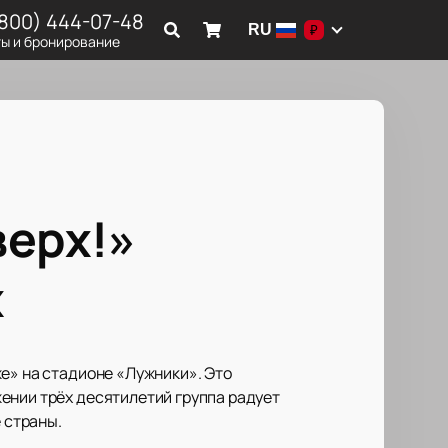
(800) 444-07-48
RU
₽
ы и бронирование
верх!»
х
е» на стадионе «Лужники». Это
ении трёх десятилетий группа радует
 страны.