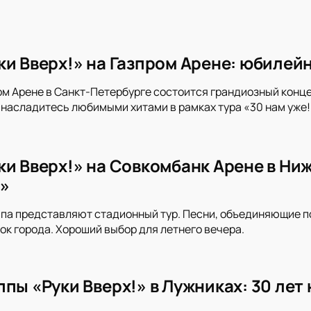
ки Вверх!» на Газпром Арене: юбилей
ром Арене в Санкт-Петербурге состоится грандиозный конце
 насладитесь любимыми хитами в рамках тура «30 нам уже!
ки Вверх!» на Совкомбанк Арене в Ни
!»
ппа представляют стадионный тур. Песни, объединяющие п
к города. Хороший выбор для летнего вечера.
пы «Руки Вверх!» в Лужниках: 30 лет