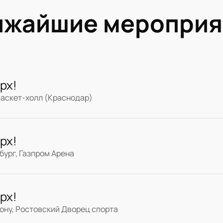
ижайшие мероприя
рх!
Баскет-холл (Краснодар)
рх!
ург, Газпром Арена
рх!
ону, Ростовский Дворец спорта