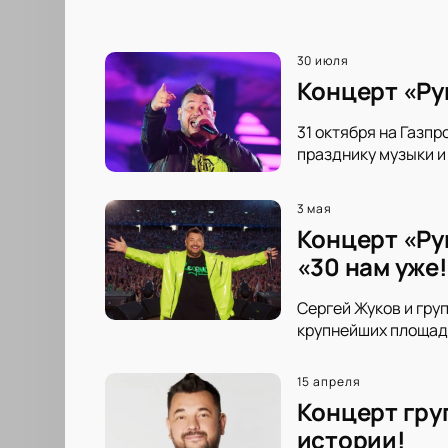
30 июля
Концерт «Ру
31 октября на Газп
празднику музыки и
3 мая
Концерт «Ру
«30 нам уже
Сергей Жуков и гру
крупнейших площадо
15 апреля
Концерт груп
истории!