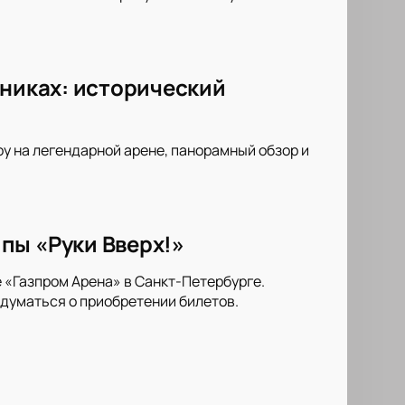
жниках: исторический
оу на легендарной арене, панорамный обзор и
пы «Руки Вверх!»
е «Газпром Арена» в Санкт-Петербурге.
адуматься о приобретении билетов.