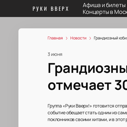
Афиша и билеты
РУКИ ВВЕРХ
Концерты в Мос
Главная
Новости
Грандиозный юбил
3 июня
Грандиозны
отмечает 3
Группа «Руки Вверх!» готовится отпр
событие обещает стать одним из сам
поклонников своими хитами, и в этот