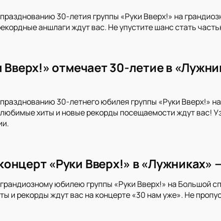
празднованию 30-летия группы «Руки Вверх!» на грандиоз
рекордные аншлаги ждут вас. Не упустите шанс стать част
и Вверх!» отмечает 30-летие в «Лужн
празднованию 30-летнего юбилея группы «Руки Вверх!» на
любимые хиты и новые рекорды посещаемости ждут вас! Уз
ии.
онцерт «Руки Вверх!» в «Лужниках» —
грандиозному юбилею группы «Руки Вверх!» на Большой с
иты и рекорды ждут вас на концерте «30 нам уже». Не проп