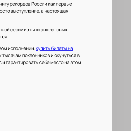
Книгу рекордов России как первые
росто выступление, а настоящая
ной серии из пяти аншлаговых
тся.
ивом исполнении,
купить билеты на
к тысячам поклонников и окунуться в
 и гарантировать себе место на этом