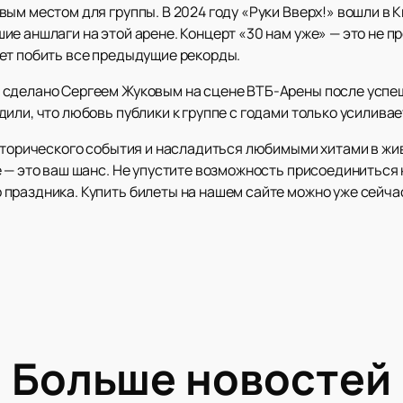
ым местом для группы. В 2024 году «Руки Вверх!» вошли в 
е аншлаги на этой арене. Концерт «30 нам уже» — это не п
ет побить все предыдущие рекорды.
 сделано Сергеем Жуковым на сцене ВТБ-Арены после успеш
или, что любовь публики к группе с годами только усиливае
исторического события и насладиться любимыми хитами в ж
 — это ваш шанс. Не упустите возможность присоединиться 
праздника. Купить билеты на нашем сайте можно уже сейчас
Больше новостей