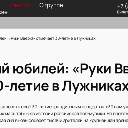
Новости
О группе
+7 
кве
Билет
ей: «Руки Вверх!» отмечает 30-летие в Лужниках
й юбилей: «Руки В
0-летие в Лужника
аздновать своё 30-летие грандиозным концертом «30 нам уж
ых масштабных в истории российской поп-музыки. На протяж
 раз она вновь соберёт тысячи зрителей на крупнейшей арене