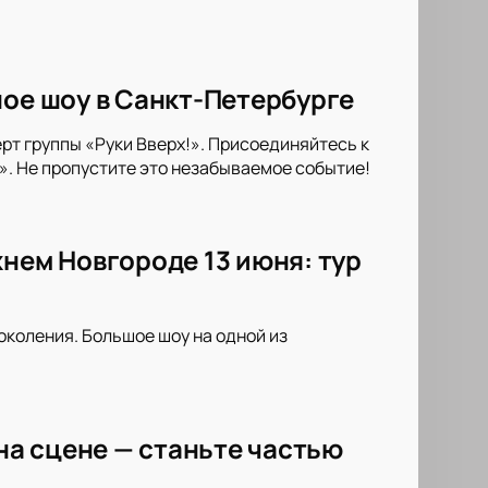
ное шоу в Санкт-Петербурге
рт группы «Руки Вверх!». Присоединяйтесь к
». Не пропустите это незабываемое событие!
жнем Новгороде 13 июня: тур
околения. Большое шоу на одной из
 на сцене — станьте частью