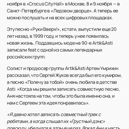
ноября в «Crocus City Hall» в Москве, 8 и 9 ноября — в
Санкт-Петербурге в «Ледовом дворце». А теперь ее
можно послушать и на всех цифровых площадках.
Эту песню «Руки Вверх!», кстати, выпустили еще 20
лет назад, в 1999 году, и теперь у нее появилась
новая жизнь. Поддавшись моде на 90-е Artik&Asti
записали feat с одной из самых легендарных
российских групп.
Солист и продюсер группы Artik&Asti Артем Умрихин
рассказал, что Сергей Жуков всегда был его кумиром,
а песню «Полечу за тобой» очень любила в детстве
Asti: «Когда мы решили записать совместную песню,
Аня настояла на том, чтобы это была именно она, и
нам с Сергеем эта идея понравилась».
«Я давно хотел записать совместный трек с
ребятами, а когда слышал их «Грустный дэнс»
повсюду, убедился в этом еще раз. Вокал Ани и часть