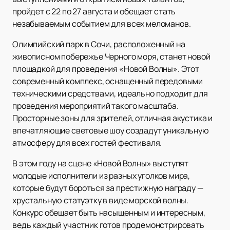
пройдет с 22 по 27 августа и обещает стать
незабываемым событием для всех меломанов.
Олимпийский парк в Сочи, расположенный на
живописном побережье Черного моря, станет новой
площадкой для проведения «Новой Волны». Этот
современный комплекс, оснащенный передовыми
техническими средствами, идеально подходит для
проведения мероприятий такого масштаба.
Просторные зоны для зрителей, отличная акустика и
впечатляющие световые шоу создадут уникальную
атмосферу для всех гостей фестиваля.
В этом году на сцене «Новой Волны» выступят
молодые исполнители из разных уголков мира,
которые будут бороться за престижную награду —
хрустальную статуэтку в виде морской волны.
Конкурс обещает быть насыщенным и интересным,
ведь каждый участник готов продемонстрировать