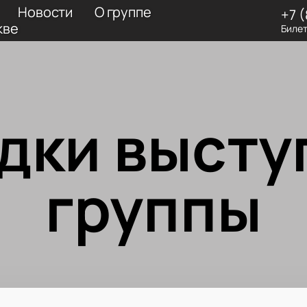
Новости
О группе
+7 
кве
Билет
дки высту
группы