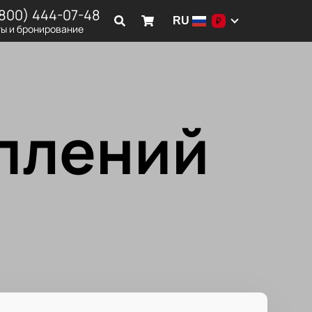
(800) 444-07-48
RU
₽
ы и бронирование
плений